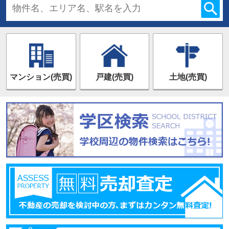
マンション(売買)
戸建(売買)
土地(売買)