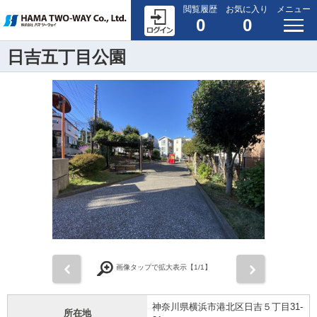
閲覧履歴
お気に入り
メニュー
0
0
日吉五丁目公園
前
次
画像タップで拡大表示【
1
/1】
神奈川県横浜市港北区日吉５丁目31-
所在地