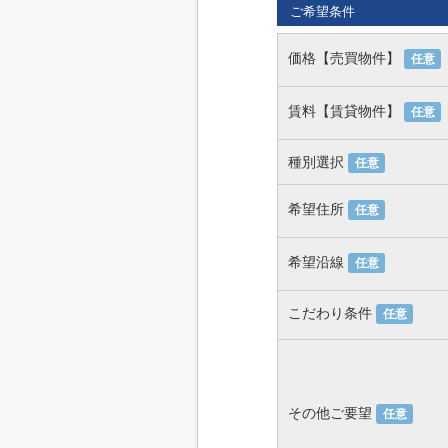
ご希望条件
価格【売買物件】
任意
賃料【賃貸物件】
任意
種別選択
任意
希望住所
任意
希望沿線
任意
こだわり条件
任意
その他ご要望
任意