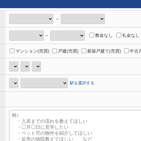
～
敷金なし
礼金なし
～
マンション(売買)
戸建(売買)
新築戸建て(売買)
中古戸
駅を選択する