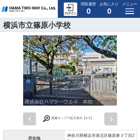
閲覧履歴
お気に入り
メニュー
0
0
横浜市立篠原小学校
前
次
画像タップで拡大表示【
1
/1】
神奈川県横浜市港北区篠原東３丁目2
所在地