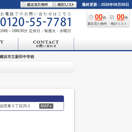
最終更新：2026年08月08日
00
00
件
件
最近見た物件
検討リスト
0時～18時30分
定休日：毎週火・水曜日
横浜市立新田中学校
田東５丁目25-1
MAP
▼