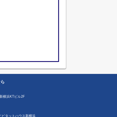
なら
新横浜KTビル2F
 本社／ピタットハウス新横浜