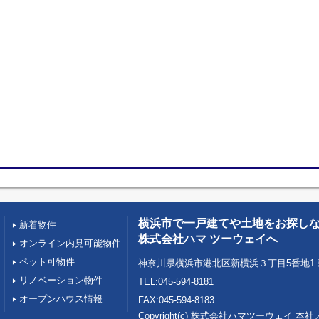
横浜市で一戸建てや土地をお探し
新着物件
株式会社ハマ ツーウェイへ
オンライン内見可能物件
ペット可物件
神奈川県横浜市港北区新横浜３丁目5番地1 
リノベーション物件
TEL:045-594-8181
オープンハウス情報
FAX:045-594-8183
Copyright(c) 株式会社ハマツーウェイ