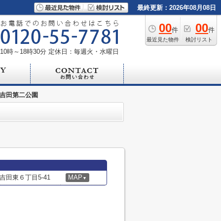
最終更新：2026年08月08日
00
00
件
件
最近見た物件
検討リスト
0時～18時30分
定休日：毎週火・水曜日
吉田第二公園
田東６丁目5-41
MAP
▼