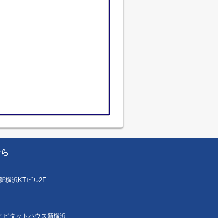
なら
新横浜KTビル2F
 本社／ピタットハウス新横浜