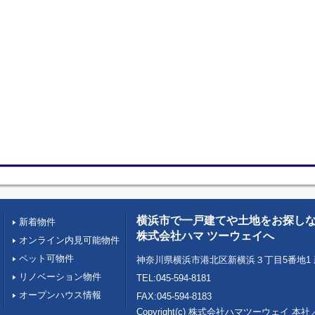
横浜市で一戸建てや土地をお探し
新着物件
株式会社ハマ ツーウェイへ
オンライン内見可能物件
ペット可物件
神奈川県横浜市港北区新横浜３丁目5番地1 
リノベーション物件
TEL:045-594-8181
オープンハウス情報
FAX:045-594-8183
Copyright(c) 株式会社ハマツーウェイ