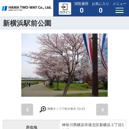
閲覧履歴
お気に入り
メニュー
0
0
新横浜駅前公園
前
次
画像タップで拡大表示【
1
/1】
神奈川県横浜市港北区新横浜２丁目1
所在地