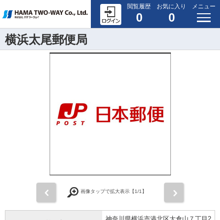
閲覧履歴
お気に入り
メニュー
0
0
横浜太尾郵便局
前
次
画像タップで拡大表示【
1
/1】
神奈川県横浜市港北区大倉山７丁目2