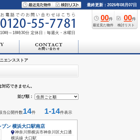
最終更新：2026年08月07日
00
00
件
件
最近見た物件
検討リスト
0時～18時30分
定休日：毎週火・水曜日
ニエンスストア
は対応できません。
並び順：
14
1-14
該当公開件数
件
件表示
レブン 横浜大口駅南店
神奈川県横浜市神奈川区大口通
横浜線 大口駅