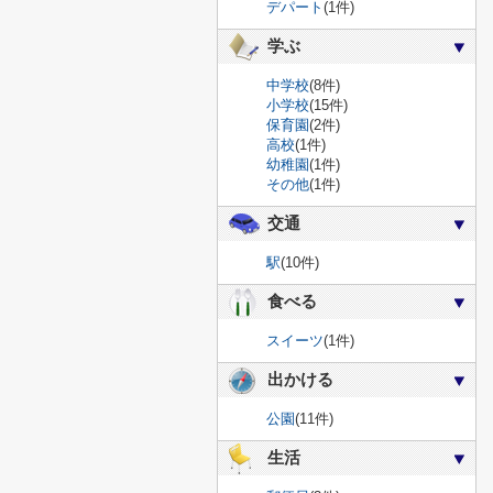
デパート
(1件)
学ぶ
中学校
(8件)
小学校
(15件)
保育園
(2件)
高校
(1件)
幼稚園
(1件)
その他
(1件)
交通
駅
(10件)
食べる
スイーツ
(1件)
出かける
公園
(11件)
生活