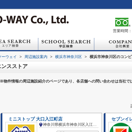
営業時間：1
ツーウェイ
>
周辺施設案内
>
横浜市神奈川区
>
横浜市神奈川区のコンビ
エンスストア
※物件情報の周辺施設紹介のページであり、各店舗への問い合わせは当社で
ミニストップ 大口入江町店
セブンイ
神奈川県横浜市神奈川区入江２丁目