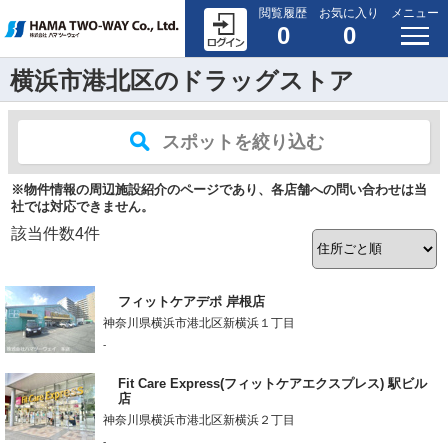
閲覧履歴
お気に入り
メニュー
0
0
横浜市港北区のドラッグストア
スポットを絞り込む
※物件情報の周辺施設紹介のページであり、各店舗への問い合わせは当
社では対応できません。
該当件数
4
件
フィットケアデポ 岸根店
神奈川県横浜市港北区新横浜１丁目
-
Fit Care Express(フィットケアエクスプレス) 駅ビル
店
神奈川県横浜市港北区新横浜２丁目
-