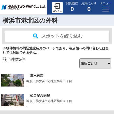
閲覧履歴
お気に入り
メニュー
0
0
横浜市港北区の外科
スポットを絞り込む
※物件情報の周辺施設紹介のページであり、各店舗への問い合わせは当
社では対応できません。
該当件数
2
件
清水医院
神奈川県横浜市港北区菊名３丁目
-
菊名記念病院
神奈川県横浜市港北区菊名４丁目
-